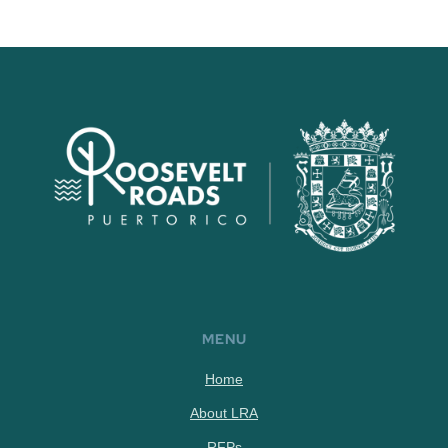
MENU
Home
About LRA
RFPs